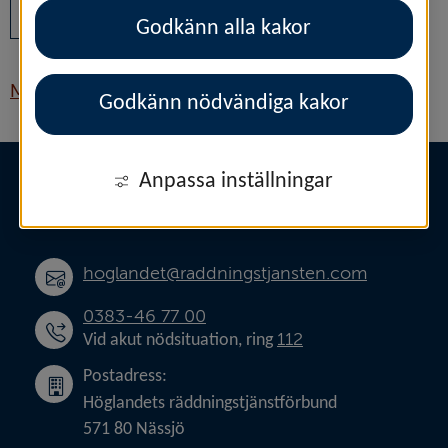
Y
Z
Å
Ä
Ö
Godkänn alla kakor
Din sökning gav 1 resultat på bokstaven M
Medverkan vid evenemang
Godkänn nödvändiga kakor
Sidfot
Anpassa inställningar
HÖGLANDETS 
RÄDDNINGSTJÄNSTFÖRBUND
hoglandet@raddningstjansten.com
0383-46 77 00
112
Vid akut nödsituation, ring 
Postadress:
Höglandets räddningstjänstförbund
571 80 Nässjö