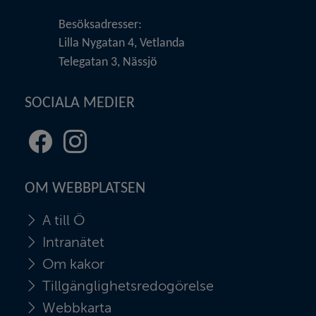
Besöksadresser:
Lilla Nygatan 4, Vetlanda
Telegatan 3, Nässjö
SOCIALA MEDIER
Facebook
Instagram
(länk
(länk
till
till
OM WEBBPLATSEN
annan
annan
webbplats,
webbplats,
A till Ö
öppnas
öppnas
i
i
Intranätet
nytt
nytt
Om kakor
fönster)
fönster)
Tillgänglighetsredogörelse
Webbkarta