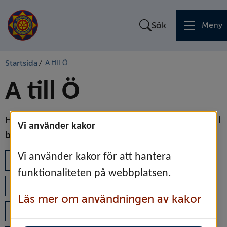
Sök
Meny
Startsida
/
A till Ö
A till Ö
Här hittar du alla sidor på webbplatsen sorterade i 
Vi använder kakor
bokstavsordning.
A
B
C
D
E
F
G
H
Vi använder kakor för att hantera
funktionaliteten på webbplatsen.
I
J
K
L
M
N
O
P
Läs mer om användningen av kakor
Q
R
S
T
U
V
W
X