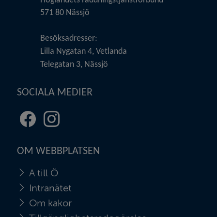
Höglandets räddningstjänstförbund
571 80 Nässjö
Besöksadresser:
Lilla Nygatan 4, Vetlanda
Telegatan 3, Nässjö
SOCIALA MEDIER
Facebook
Instagram
(länk
(länk
till
till
OM WEBBPLATSEN
annan
annan
webbplats,
webbplats,
A till Ö
öppnas
öppnas
i
i
Intranätet
nytt
nytt
Om kakor
fönster)
fönster)