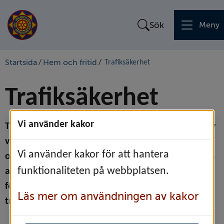
Sök
Meny
Startsida
Hem och fritid
/
/
Trafiksäkerhet
Trafiksäkerhet
Vi använder kakor
Trafikolyckor med misstänkt personskada är ett av 
våra vanligaste larm. 
Räddningstjänsten larmas 
Vi använder kakor för att hantera
ofta tillsammans med polis och ambulans. Genom 
funktionaliteten på webbplatsen.
att öka medvetenheten hos allmänheten kan vi 
förebygga olyckor och minska antalet skadade i 
Läs mer om användningen av kakor
trafiken.