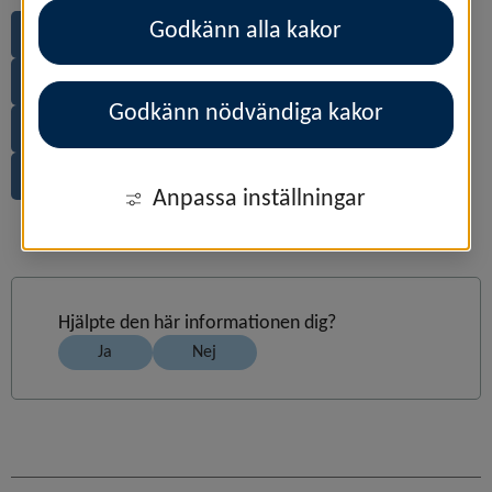
Godkänn alla kakor
Om du är först till en olycka
Så hanterar du viltolyckor
Godkänn nödvändiga kakor
Trafik och utrustning vid vinterväglag
Ökad medvetenhet ger färre olyckor
Anpassa inställningar
Hjälpte den här informationen dig?
Ja
Nej